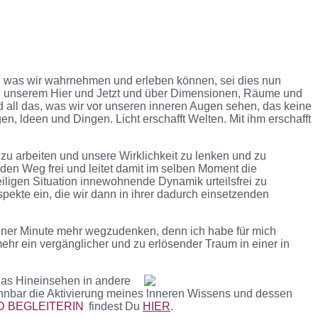
vor, was wir wahrnehmen und erleben können, sei dies nun
in unserem Hier und Jetzt und über Dimensionen, Räume und
und all das, was wir vor unseren inneren Augen sehen, das keine
 ldeen und Dingen. Licht erschafft Welten. Mit ihm erschafft
zu arbeiten und unsere Wirklichkeit zu lenken und zu
den Weg frei und leitet damit im selben Moment die
iligen Situation innewohnende Dynamik urteilsfrei zu
ekte ein, die wir dann in ihrer dadurch einsetzenden
keiner Minute mehr wegzudenken, denn ich habe für mich
mehr ein vergänglicher und zu erlösender Traum in einer in
 das Hineinsehen in andere
ennbar die Aktivierung meines lnneren Wissens und dessen
D BEGLEITERIN
findest Du
HIER
.