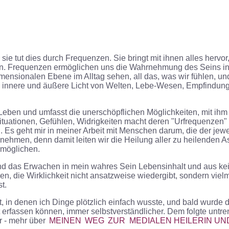
d sie tut dies durch Frequenzen. Sie bringt mit ihnen alles her
eren. Frequenzen ermöglichen uns die Wahrnehmung des Seins 
idimensionalen Ebene im Alltag sehen, all das, was wir fühlen, 
innere und äußere Licht von Welten, Lebe-Wesen, Empfindungen,
Leben und umfasst die unerschöpflichen Möglichkeiten, mit ihm 
tuationen, Gefühlen, Widrigkeiten macht deren "Urfrequenzen" 
 Es geht mir in meiner Arbeit mit Menschen darum, die der jewe
men, denn damit leiten wir die Heilung aller zu heilenden Asp
rmöglichen.
lt und das Erwachen in mein wahres Sein Lebensinhalt und aus 
ben, die Wirklichkeit nicht ansatzweise wiedergibt, sondern viel
t.
, in denen ich Dinge plötzlich einfach wusste, und bald wurde
erfassen können, immer selbstverständlicher. Dem folgte untr
r - mehr über
MEINEN
WEG
ZUR MEDIALEN HEILERIN UN