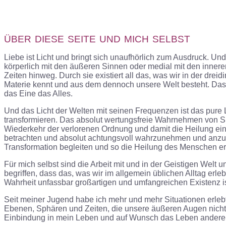
ÜBER
DIESE
SEITE
UND
MICH
SELBST
Liebe ist Licht und bringt sich unaufhörlich zum Ausdruck. Un
körperlich mit den äußeren Sinnen oder medial mit den inn
Zeiten hinweg. Durch sie existiert all das, was wir in der dre
Materie kennt und aus dem dennoch unsere Welt besteht. Das 
das Eine das Alles.
Und das
Licht der Welten mit seinen Frequenzen ist das pure 
transformieren. Das absolut wertungsfreie Wahrnehmen von Si
Wiederkehr der verlorenen Ordnung und damit die Heilung ein.
betrachten und absolut achtungsvoll wahrzunehmen und anzuneh
Transformation begleiten und so die Heilung des Menschen e
Für mich selbst sind die Arbeit mit und in der Geistigen We
begriffen, dass das, was wir im allgemein üblichen Alltag erle
Wahrheit unfassbar großartigen und umfangreichen Existenz is
Seit meiner Jugend habe ich mehr und mehr Situationen erlebt
Ebenen, Sphären und Zeiten, die unsere äußeren Augen nicht 
Einbindung in mein Leben und auf Wunsch das Leben andere